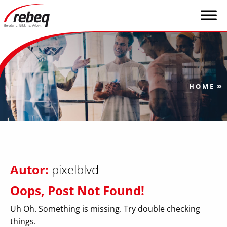
»
HOME
Autor:
pixelblvd
Oops, Post Not Found!
Uh Oh. Something is missing. Try double checking
things.