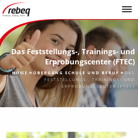
Das Feststellungs-, Trainings- und
Erprobungscenter (FTEC)
»
»
HOME
ÜBERGANG SCHULE UND BERUF
DAS
FESTSTELLUNGS-, TRAININGS- UND
ERPROBUNGSCENTER (FTEC)