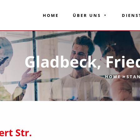
HOME
ÜBER UNS
DIENS
Gladbeck, Fried
»
HOME
STA
rt Str.