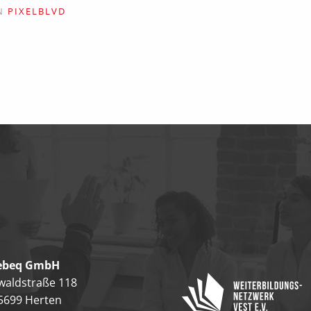
ON
PIXELBLVD
ebeq GmbH
waldstraße 118
5699 Herten