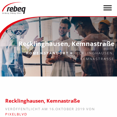
Recklinghausen, Kemnastraße
»
»
HOME
STANDORT
RECKLINGHAUSEN,
KEMNASTRASSE
Recklinghausen, Kemnastraße
VERÖFFENTLICHT AM 16.OKTOBER 2019 VON
PIXELBLVD