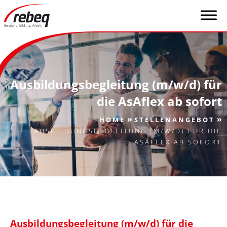
Ausbildungsbegleitung (m/w/d) für
die AsAflex ab sofort
»
»
HOME
STELLENANGEBOT
AUSBILDUNGSBEGLEITUNG (M/W/D) FÜR DIE
ASAFLEX AB SOFORT
Ausbildungsbegleitung (m/w/d) für die