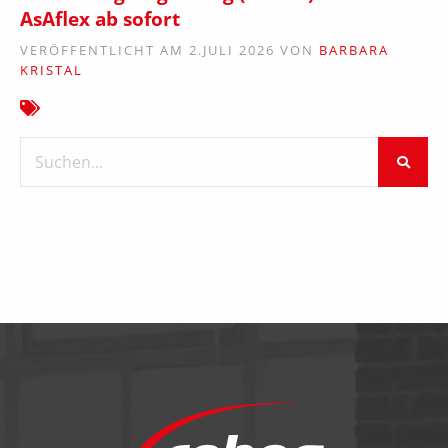
AsAflex ab sofort
VERÖFFENTLICHT AM 2.JULI 2026 VON
BARBARA
KRISTAL