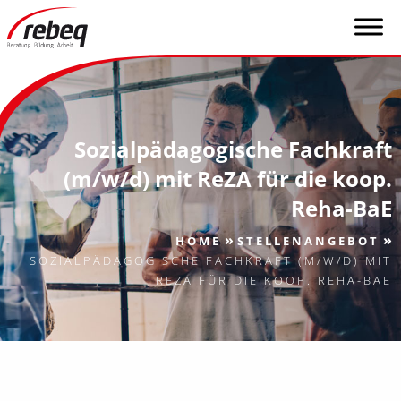
Sozialpädagogische Fachkraft
(m/w/d) mit ReZA für die koop.
Reha-BaE
»
»
HOME
STELLENANGEBOT
SOZIALPÄDAGOGISCHE FACHKRAFT (M/W/D) MIT
REZA FÜR DIE KOOP. REHA-BAE