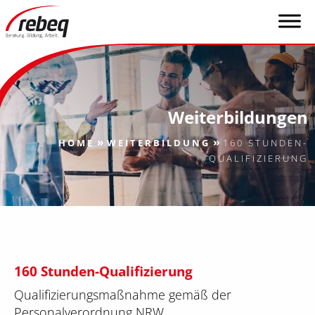
Weiterbildungen
»
»
HOME
WEITERBILDUNG
160 STUNDEN-
QUALIFIZIERUNG
160 Stunden-Qualifizierung
Qualifizierungsmaßnahme gemäß der
Personalverordnung NRW